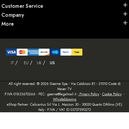
Customer Service
Company
More
IT
EU
UK
US
All right reserved: ® 2026 Gaerne Spa - Via Caldiroro 81 - 31010 Coste di
Maser TV
P.IVA 01833670266 - PEC: gaerne@legalmail.it -
Privacy Policy
-
Cookie Policy
-
Whistleblowing
eShop Partner: Calicantus Srl Via L. Mazzon 30 - 30020 Quarto D'Altino (VE)
Italy - P.IVA / VAT ID 03757590272