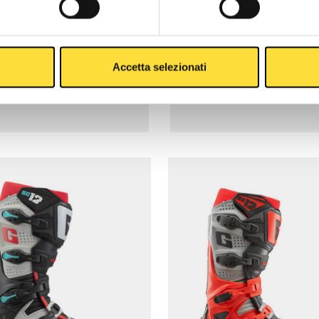
Accetta selezionati
SG12 GRAVEL
SG12 STONE GR
$569.99
$56