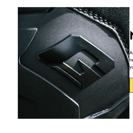
A
n
y