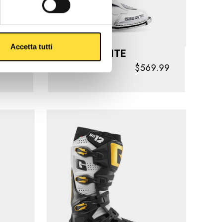
Accetta tutti
EY
SG12 WHITE
9.99
$569.99