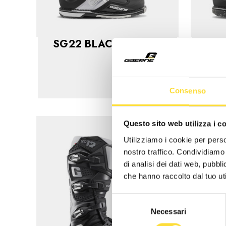
SG22 BLACK/WHITE
SG
$699.99
Consenso
Questo sito web utilizza i c
Utilizziamo i cookie per perso
nostro traffico. Condividiamo 
di analisi dei dati web, pubbl
che hanno raccolto dal tuo uti
Selezione
Necessari
del
consenso