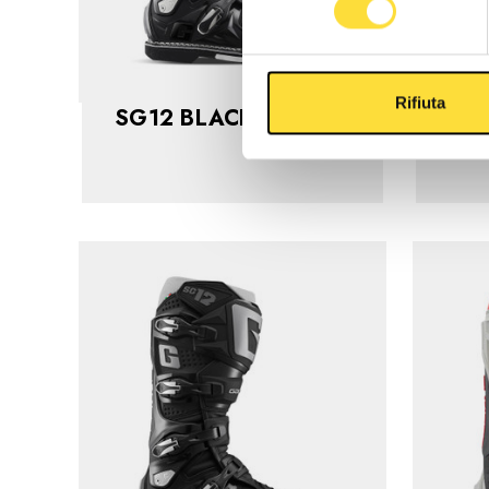
Rifiuta
SG12 BLACK
$569.99