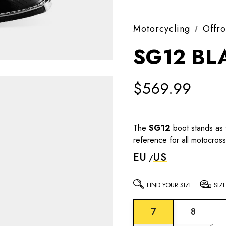
Motorcycling
Offr
SG12 BL
$569.99
The
SG12
boot stands as 
reference for all motocros
EU
US
FIND YOUR SIZE
SIZ
7
8