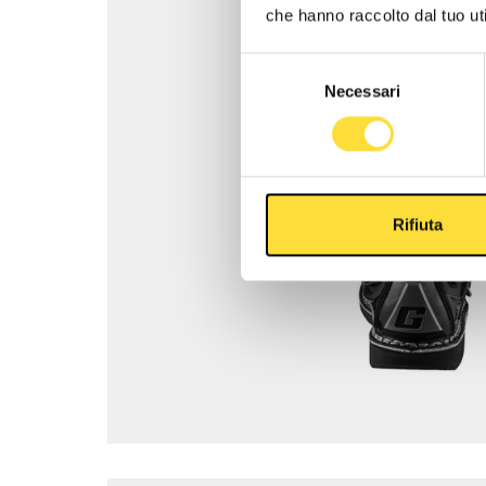
che hanno raccolto dal tuo uti
Selezione
Necessari
del
consenso
Rifiuta