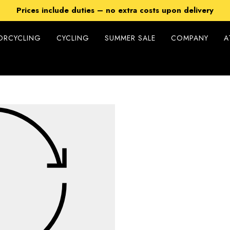
Free Shipping on all orders over 149$
Prices include duties – no extra costs upon delivery
et 15% off on Cycling Collection - using code XSUMMER20
ORCYCLING
CYCLING
SUMMER SALE
COMPANY
A