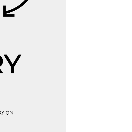
RY ON