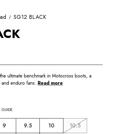
oad
SG12 BLACK
ACK
the ultimate benchmark in Motocross boots, a
s and enduro fans.
Read more
E GUIDE
9
9.5
10
10.5