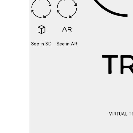
See in 3D
See in AR
VIRTUAL T