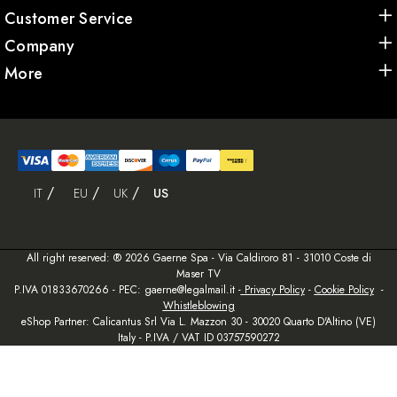
Customer Service
Company
More
IT
EU
UK
US
All right reserved: ® 2026 Gaerne Spa - Via Caldiroro 81 - 31010 Coste di
Maser TV
P.IVA 01833670266 - PEC: gaerne@legalmail.it -
Privacy Policy
-
Cookie Policy
-
Whistleblowing
eShop Partner: Calicantus Srl Via L. Mazzon 30 - 30020 Quarto D'Altino (VE)
Italy - P.IVA / VAT ID 03757590272