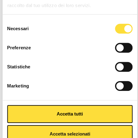
raccolto dal tuo utilizzo dei loro servizi.
Wishlist
Selezione
Necessari
del
24/48h Shipping
consenso
Preferenze
Other Colors
Statistiche
Marketing
Accetta tutti
Accetta selezionati