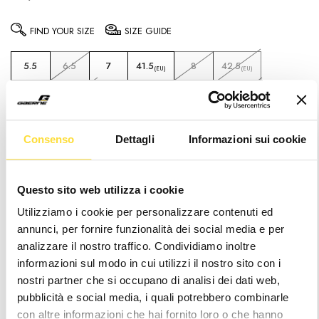
FIND YOUR SIZE
SIZE GUIDE
5.5
6.5
7
41.5
8
42.5
(EU)
(EU)
9
43.5
9.5
10
10.5
45.5
(EU)
(EU)
11
12
13
Consenso
Dettagli
Informazioni sui cookie
Prices include duties – no extra costs
upon delivery
Questo sito web utilizza i cookie
Utilizziamo i cookie per personalizzare contenuti ed
Notice
: It seems like you are visiting us from
.
Your location appears to be outside of our
annunci, per fornire funzionalità dei social media e per
shipping coverage area
analizzare il nostro traffico. Condividiamo inoltre
informazioni sul modo in cui utilizzi il nostro sito con i
Hurry
Current
nostri partner che si occupano di analisi dei dati web,
up!
Stock:
only
pubblicità e social media, i quali potrebbero combinarle
left
con altre informazioni che hai fornito loro o che hanno