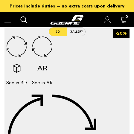
Free Shipping on all orders over 149$
Prices include duties – no extra costs upon delivery
Get 15% off on Cycling Collection - using code XSUMMER2026
0
3D
GALLERY
-20%
See in 3D
See in AR