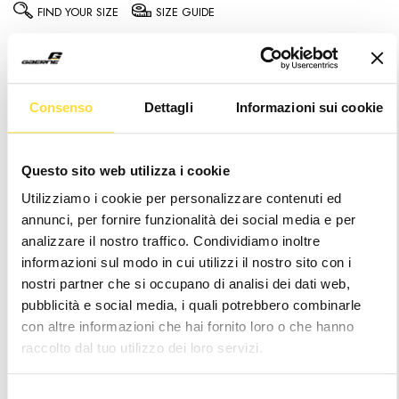
FIND YOUR SIZE
SIZE GUIDE
5.5
6.5
7
41.5
8
42.5
(EU)
(EU)
9
43.5
9.5
10
10.5
45.5
(EU)
(EU)
Consenso
Dettagli
Informazioni sui cookie
11
12
Questo sito web utilizza i cookie
Prices include duties – no extra costs
upon delivery
Utilizziamo i cookie per personalizzare contenuti ed
annunci, per fornire funzionalità dei social media e per
Notice
: It seems like you are visiting us from
.
analizzare il nostro traffico. Condividiamo inoltre
Your location appears to be outside of our
informazioni sul modo in cui utilizzi il nostro sito con i
shipping coverage area
nostri partner che si occupano di analisi dei dati web,
pubblicità e social media, i quali potrebbero combinarle
Hurry
Current
con altre informazioni che hai fornito loro o che hanno
up!
Stock:
only
raccolto dal tuo utilizzo dei loro servizi.
left
Wishlist
Selezione