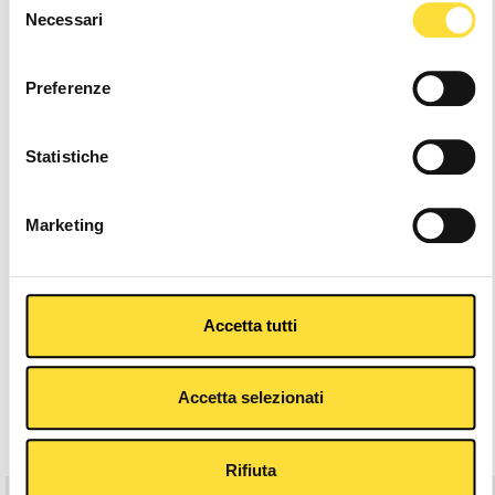
Necessari
del
consenso
24/48h Shipping
Preferenze
Statistiche
Other Colors
Marketing
Accetta tutti
Description
Accetta selezionati
Related Products
Rifiuta
-30%