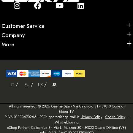
Customer Service
Company
More
IT
EU
UK
US
All right reserved: ® 2026 Gaerne Spa - Via Caldiroro 81 - 31010 Coste di
Maser TV
P.IVA 01833670266 - PEC: gaerne@legalmail.it -
Privacy Policy
-
Cookie Policy
-
Whistleblowing
eShop Partner: Calicantus Srl Via L. Mazzon 30 - 30020 Quarto D'Altino (VE)