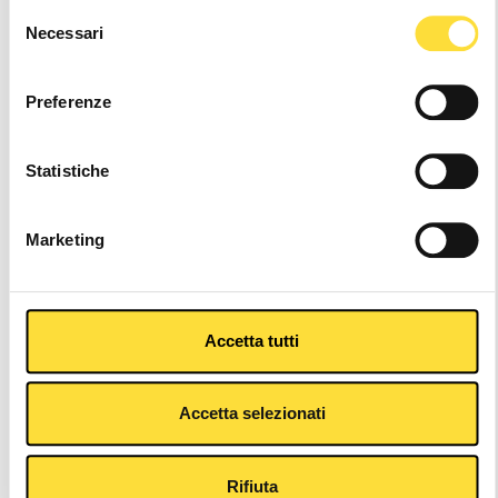
Selezione
Wishlist
Necessari
del
consenso
Preferenze
24/48h Shipping
Statistiche
Other Colors
Marketing
Accetta tutti
Description
Accetta selezionati
Related Products
Rifiuta