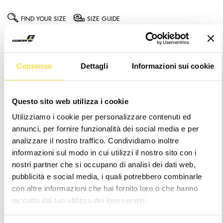
FIND YOUR SIZE
SIZE GUIDE
5.5
6.5
7
41.5
8
42.5
(EU)
(EU)
9
43.5
9.5
10
10.5
45.5
(EU)
(EU)
Consenso
Dettagli
Informazioni sui cookie
11
12
13
Questo sito web utilizza i cookie
Prices include duties – no extra costs
Utilizziamo i cookie per personalizzare contenuti ed
upon delivery
annunci, per fornire funzionalità dei social media e per
analizzare il nostro traffico. Condividiamo inoltre
Notice
: It seems like you are visiting us from
.
informazioni sul modo in cui utilizzi il nostro sito con i
Your location appears to be outside of our
shipping coverage area
nostri partner che si occupano di analisi dei dati web,
pubblicità e social media, i quali potrebbero combinarle
Hurry
Current
con altre informazioni che hai fornito loro o che hanno
up!
Stock:
raccolto dal tuo utilizzo dei loro servizi.
only
left