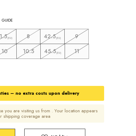
E GUIDE
1.5
8
42.5
9
(EU)
(EU)
10
10.5
45.5
11
(EU)
uties – no extra costs upon delivery
ike you are visiting us from
. Your location appears
ur shipping coverage area