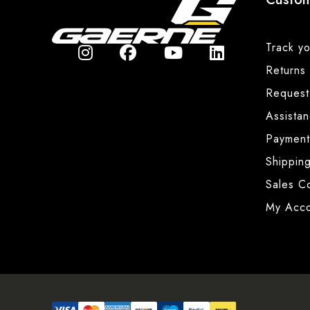
Track yo
Returns
Request
Assista
Payment
Shipping
Sales Co
My Acco