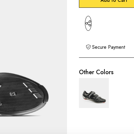
Stock:
only
left
Secure Payment
Other Colors