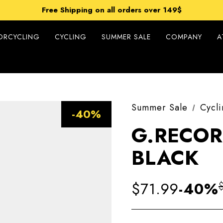
et 15% off on Cycling Collection - using code XSUMMER20
Free Shipping on all orders over 149$
Prices include duties – no extra costs upon delivery
et 15% off on Cycling Collection - using code XSUMMER20
ORCYCLING
CYCLING
SUMMER SALE
COMPANY
A
Summer Sale
Cycli
-40%
G.RECOR
BLACK
$71.99
-40%