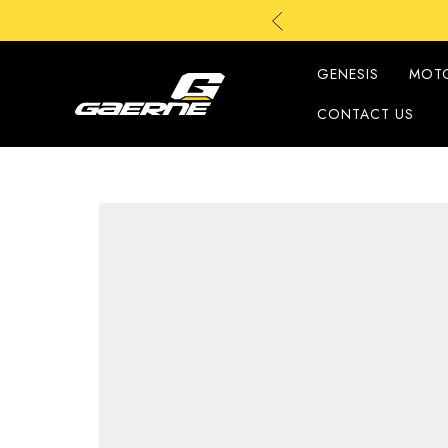
G
G
GENESIS
MOT
CONTACT US