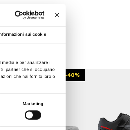
Informazioni sui cookie
l media e per analizzare il
ostri partner che si occupano
-40%
azioni che hai fornito loro o
Marketing