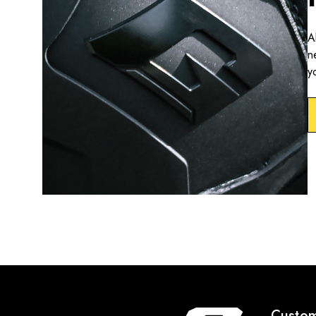
A
n
y
Custom