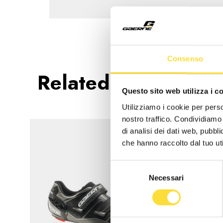
Consenso
Related Products
Questo sito web utilizza i c
Utilizziamo i cookie per perso
nostro traffico. Condividiamo 
-40%
di analisi dei dati web, pubbl
che hanno raccolto dal tuo uti
Selezione
Necessari
del
consenso