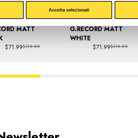
Accetta selezionati
RD MATT
G.RECORD MATT
K
WHITE
$71.99
$71.99
$119.99
$119.99
Newsletter