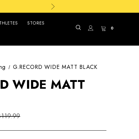
26
26
THLETES
STORES
0
ng
G.RECORD WIDE MATT BLACK
D WIDE MATT
$119.99