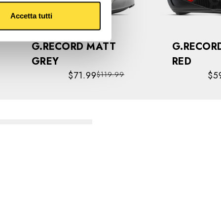
Accetta tutti
G.RECORD MATT
G.RECORD BLA
GREY
RED
$71.99
$5
$119.99