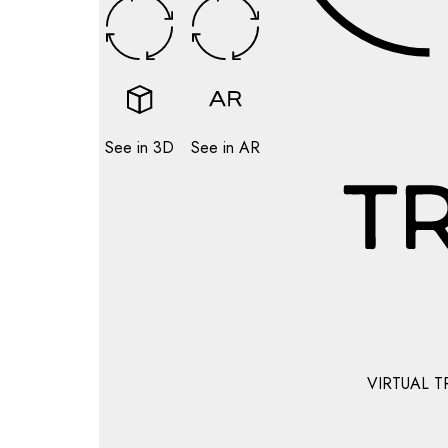
See in 3D
See in AR
VIRTUAL T