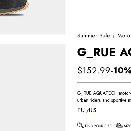
Summer Sale
Moto
G_RUE A
$152.99
-10
G_RUE AQUATECH motorcycl
urban riders and sportive m
EU
US
FIND YOUR SIZE
SIZ