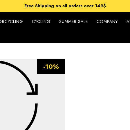
et 15% off on Cycling Collection - using code XSUMMER20
Free Shipping on all orders over 149$
Prices include duties – no extra costs upon delivery
et 15% off on Cycling Collection - using code XSUMMER20
ORCYCLING
CYCLING
SUMMER SALE
COMPANY
A
-10%