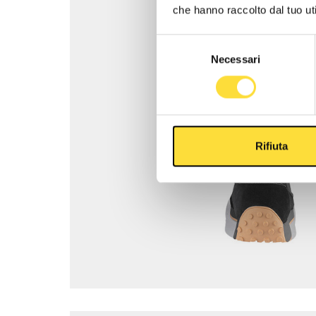
che hanno raccolto dal tuo uti
Selezione
Necessari
del
consenso
Rifiuta