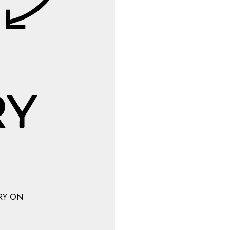
RY ON