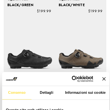
BLACK/GREEN
BLACK/WHITE
$199.99
$199.99
G.EDGE BLACK
G.EDGE BROWN
Consenso
Dettagli
Informazioni sui cookie
$199.99
$199.99
Questo sito web utilizza i cookie