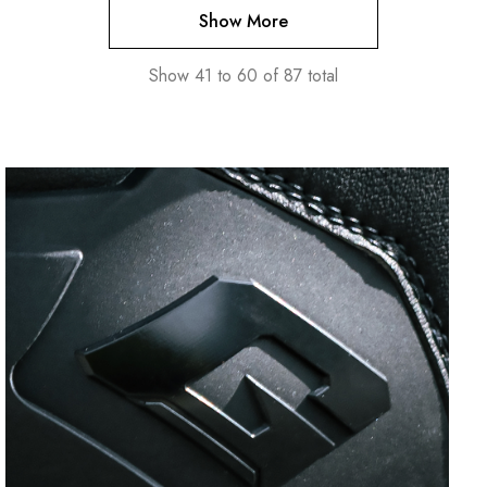
Show More
Show
41
to
60
of
87
total